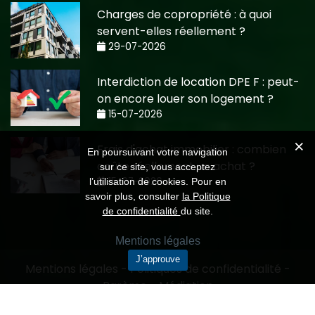
Charges de copropriété : à quoi
servent-elles réellement ?
29-07-2026
Interdiction de location DPE F : peut-
on encore louer son logement ?
15-07-2026
Frais d'achat immobilier : combien
En poursuivant votre navigation
coûte réellement un achat ?
sur ce site, vous acceptez
15-07-2026
l’utilisation de cookies. Pour en
savoir plus, consulter
la Politique
de confidentialité
du site.
Mentions légales
J’approuve
Mentions légales
-
Politiques de confidentialité
-
Barème
-
Médiation
Création CMRP