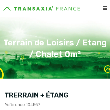
Terrain de Loisirs / Etang
/ Chalet 0m²
TRERRAIN + ÉTANG
Référence: 104567