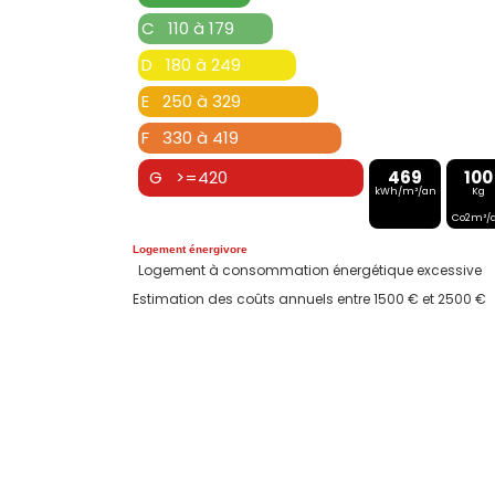
C 110 à 179
D 180 à 249
E 250 à 329
F 330 à 419
G >=420
469
100
kWh/m²/an
Kg
Co2m²/
Logement énergivore
Logement à consommation énergétique excessive
Estimation des coûts annuels entre 1500 € et 2500 €