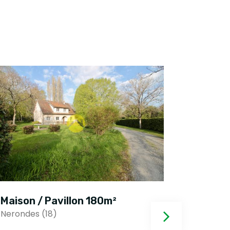
Maison / Pavillon 180m²
Maison 
Nerondes (18)
Nerondes