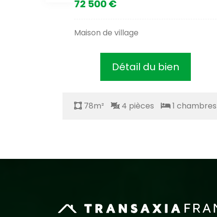
72 500 €
 aménagé
Maison de village
Détail du bien
chambres
78m²
4 pièces
1 chambres