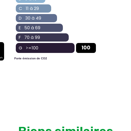
C 11 à 29
D 30 à 49
E 50 à 69
F 70 à 99
100
G >=100
an
Forte émission de CO2