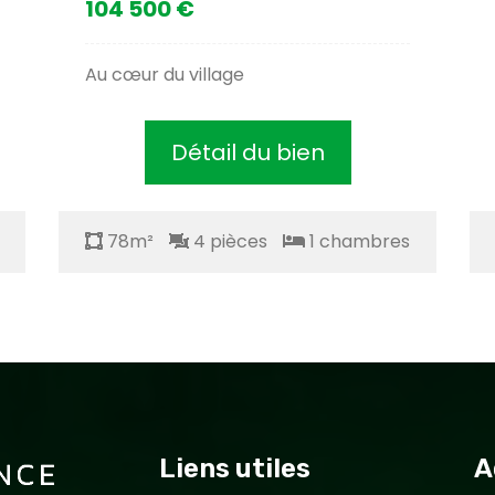
104 500 €
Au cœur du village
Détail du bien
78m²
4 pièces
1 chambres
Liens utiles
A