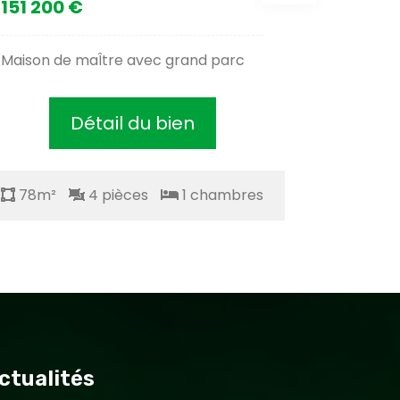
151 200 €
197 950
Maison de maÎtre avec grand parc
Longère 
Détail du bien
78m²
4 pièces
1 chambres
78m²
ctualités