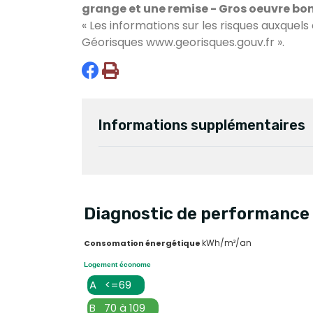
grange et une remise - Gros oeuvre bon é
« Les informations sur les risques auxquels
Géorisques
www.georisques.gouv.fr
».
Informations supplémentaires
Diagnostic de performance 
kWh/m²/an
Consomation énergétique
Logement économe
A <=69
B 70 à 109