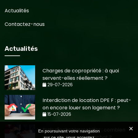
Actualités
Contactez-nous
Actualités
Charges de copropriété : à quoi
servent-elles réellement ?
29-07-2026
Interdiction de location DPE F : peut-
on encore louer son logement ?
15-07-2026
Frais d'achat immobilier : combien
En poursuivant votre navigation
coûte réellement un achat ?
sur ce site, vous acceptez