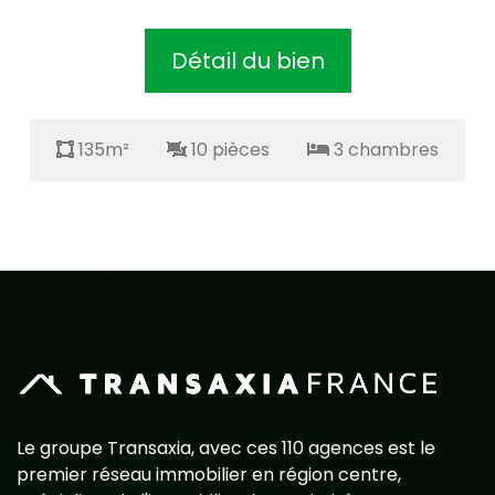
du bien
Détail du 
es
3 chambres
135m²
10 pièces
Le groupe Transaxia, avec ces 110 agences est le
premier réseau immobilier en région centre,