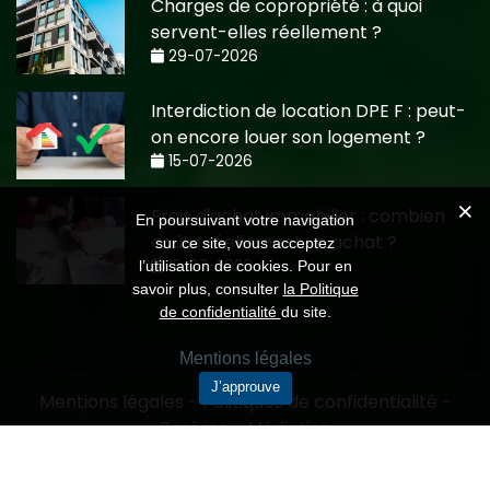
Charges de copropriété : à quoi
servent-elles réellement ?
29-07-2026
Interdiction de location DPE F : peut-
on encore louer son logement ?
15-07-2026
Frais d'achat immobilier : combien
En poursuivant votre navigation
coûte réellement un achat ?
sur ce site, vous acceptez
15-07-2026
l’utilisation de cookies. Pour en
savoir plus, consulter
la Politique
de confidentialité
du site.
Mentions légales
J’approuve
Mentions légales
-
Politiques de confidentialité
-
Barème
-
Médiation
Création CMRP