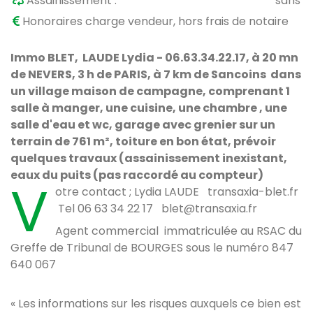
Assainissement :
sans
Honoraires charge vendeur, hors frais de notaire
Immo BLET,
LAUDE Lydia - 06.63.34.22.17, à 20 mn
de NEVERS, 3 h de PARIS, à 7 km de Sancoins dans
un village maison de campagne, comprenant 1
salle à manger, une cuisine, une chambre , une
salle d'eau et wc, garage avec grenier sur un
terrain de 761 m², toiture en bon état, prévoir
quelques travaux (assainissement inexistant,
eaux du puits (pas raccordé au compteur)
V
otre contact ; Lydia LAUDE transaxia-blet.fr
Tel 06 63 34 22 17 blet@transaxia.fr
Agent commercial immatriculée au RSAC du
Greffe de Tribunal de BOURGES sous le numéro 847
640 067
« Les informations sur les risques auxquels ce bien est