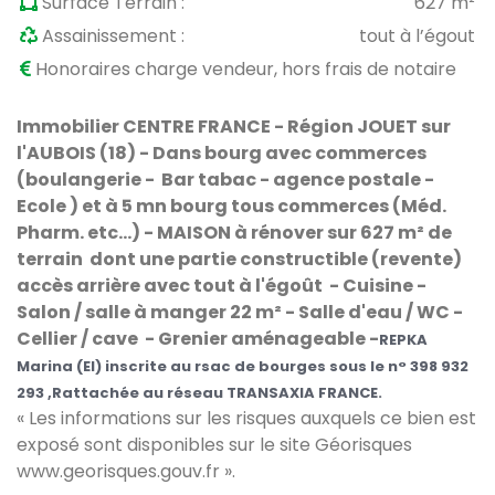
Surface Terrain :
627 m²
Assainissement :
tout à l’égout
Honoraires charge vendeur, hors frais de notaire
Immobilier CENTRE FRANCE - Région JOUET sur
l'AUBOIS (18) - Dans bourg avec commerces
(boulangerie - Bar tabac - agence postale -
Ecole ) et à 5 mn bourg tous commerces (Méd.
Pharm. etc...) - MAISON à rénover sur 627 m² de
terrain dont une partie constructible (revente)
accès arrière avec tout à l'égoût - Cuisine -
Salon / salle à manger 22 m² - Salle d'eau / WC -
Cellier / cave - Grenier aménageable -
REPKA
Marina
(EI)
inscrite au rsac de bourges sous le n° 398 932
293 ,Rattachée au réseau TRANSAXIA FRANCE.
« Les informations sur les risques auxquels ce bien est
exposé sont disponibles sur le site Géorisques
www.georisques.gouv.fr
».