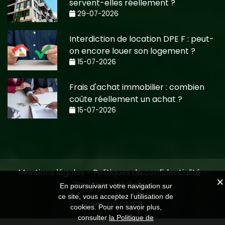
servent-elles réellement ?
29-07-2026
Interdiction de location DPE F : peut-
on encore louer son logement ?
15-07-2026
Frais d'achat immobilier : combien
coûte réellement un achat ?
15-07-2026
Mentions légales
-
Politiques de confidentialité
-
Barème
-
Médiation
En poursuivant votre navigation sur
ce site, vous acceptez l’utilisation de
Création CMRP
cookies. Pour en savoir plus,
consulter
la Politique de