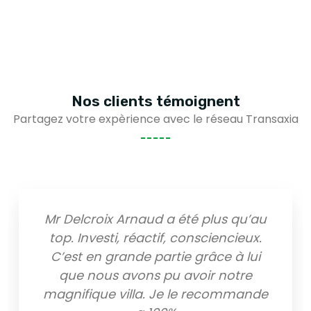
Nos clients
témoignent
Partagez votre expèrience avec le réseau Transaxia
é plus qu’au
Tout bonnement parfait.
nsciencieux.
mise à l'agence en février
grâce à lui
fin août. M. Delcroix est pa
oir notre
son rôle d'accompagnemen
e recommande
l'écoute et un savoir fai