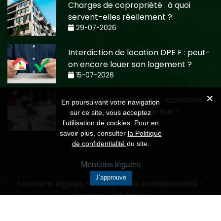
Charges de copropriété : à quoi
servent-elles réellement ?
29-07-2026
Interdiction de location DPE F : peut-
on encore louer son logement ?
15-07-2026
Frais d'achat immobilier : combien
En poursuivant votre navigation
coûte réellement un achat ?
sur ce site, vous acceptez
15-07-2026
l’utilisation de cookies. Pour en
savoir plus, consulter
la Politique
de confidentialité
du site.
Mentions légales
J’approuve
Mentions légales
-
Politiques de confidentialité
-
Barème
-
Médiation
Création CMRP