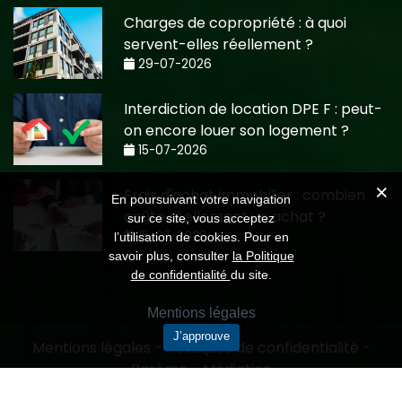
Charges de copropriété : à quoi
servent-elles réellement ?
29-07-2026
Interdiction de location DPE F : peut-
on encore louer son logement ?
15-07-2026
Frais d'achat immobilier : combien
En poursuivant votre navigation
coûte réellement un achat ?
sur ce site, vous acceptez
15-07-2026
l’utilisation de cookies. Pour en
savoir plus, consulter
la Politique
de confidentialité
du site.
Mentions légales
J’approuve
Mentions légales
-
Politiques de confidentialité
-
Barème
-
Médiation